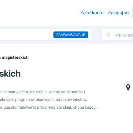
Załóż konto
Zaloguj się
ZAAWANSOWANE
 magisterskich
skich
h lat mamy ofertę dla ciebie, wiemy jak ci pomóc:)
rfekcyjnie programów biurowych, edytorow tekstow.
sługę sformatowania pracy magisterskiej, chyba każdy